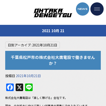
2021 10月 21
日別アーカイブ:
2021年10月21日
千葉県松戸市の株式会社大鷹電設で働きません
か？
投稿日
2021年10月21日
F
X
Li
a
n
株式会社大鷹電設は「楽しく稼げる」会社です。
c
e
現在、会社拡大に向けて新しい従業員の募集に力を入れています。