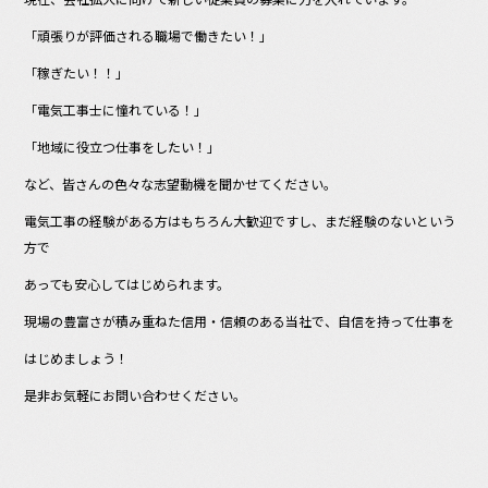
e
「頑張りが評価される職場で働きたい！」
b
「稼ぎたい！！」
o
o
「電気工事士に憧れている！」
k
「地域に役立つ仕事をしたい！」
など、皆さんの色々な志望動機を聞かせてください。
電気工事の経験がある方はもちろん大歓迎ですし、まだ経験のないという
方で
あっても安心してはじめられます。
現場の豊富さが積み重ねた信用・信頼のある当社で、自信を持って仕事を
はじめましょう！
是非お気軽にお問い合わせください。