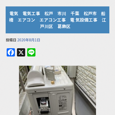
電気 電気工事 松戸 市川 千葉 松戸市 船
橋 エアコン エアコン工事 電 気設備工事 江
戸川区 葛飾区
投稿日
2020年8月1日
F
X
Li
a
n
c
e
e
b
o
o
k