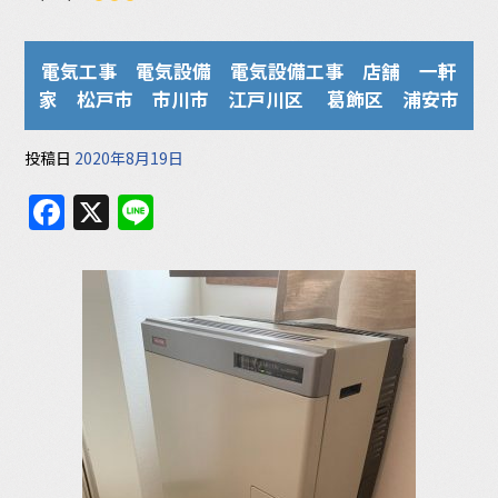
電気工事 電気設備 電気設備工事 店舗 一軒
家 松戸市 市川市 江戸川区 葛飾区 浦安市
投稿日
2020年8月19日
F
X
Li
a
n
c
e
e
b
o
o
k