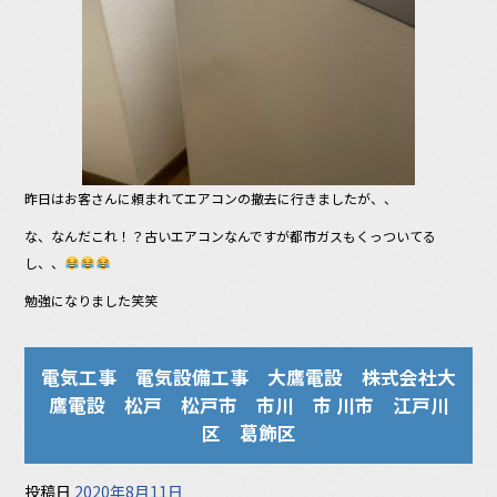
昨日はお客さんに頼まれてエアコンの撤去に行きましたが、、
な、なんだこれ！？古いエアコンなんですが都市ガスもくっついてる
し、、
勉強になりました笑笑
電気工事 電気設備工事 大鷹電設 株式会社大
鷹電設 松戸 松戸市 市川 市 川市 江戸川
区 葛飾区
投稿日
2020年8月11日