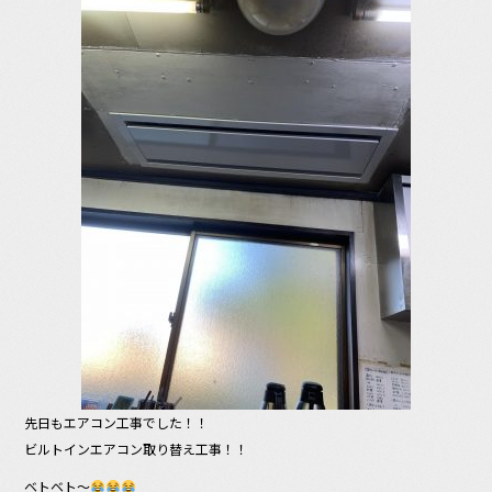
e
b
o
o
k
先日もエアコン工事でした！！
ビルトインエアコン取り替え工事！！
ベトベト〜