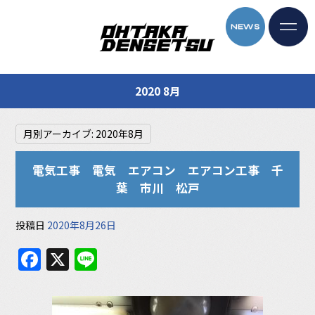
2020 8月
月別アーカイブ:
2020年8月
電気工事 電気 エアコン エアコン工事 千
葉 市川 松戸
投稿日
2020年8月26日
F
X
Li
a
n
c
e