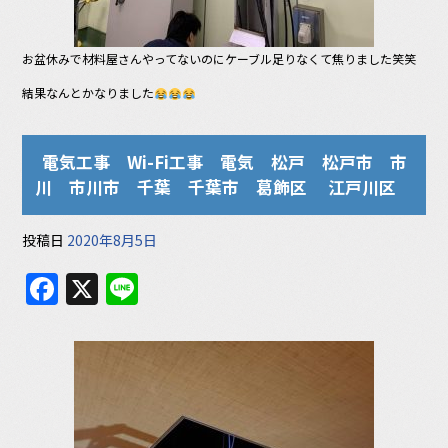
お盆休みで材料屋さんやってないのにケーブル足りなくて焦りました笑笑
結果なんとかなりました
電気工事 Wi-Fi工事 電気 松戸 松戸市 市
川 市川市 千葉 千葉市 葛飾区 江戸川区
投稿日
2020年8月5日
F
X
Li
a
n
c
e
e
b