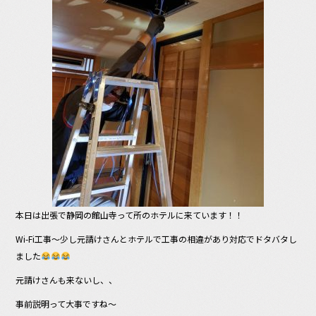
o
o
k
本日は出張で静岡の館山寺って所のホテルに来ています！！
Wi-Fi工事〜少し元請けさんとホテルで工事の相違があり対応でドタバタし
ました
元請けさんも来ないし、、
事前説明って大事ですね〜