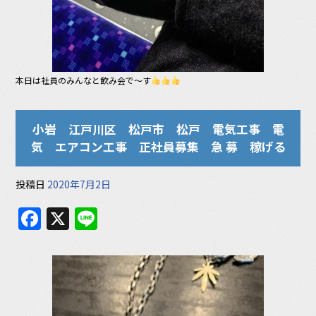
本日は社員のみんなと飲み会で〜す
小岩 江戸川区 松戸市 松戸 電気工事 電
気 エアコン工事 正社員募集 急 募 稼げる
投稿日
2020年7月2日
F
X
Li
a
n
c
e
e
b