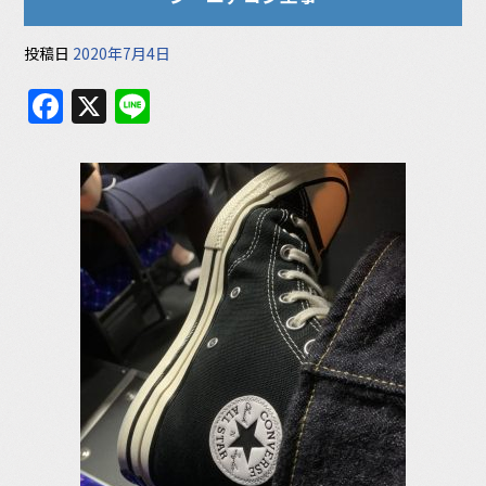
投稿日
2020年7月4日
F
X
Li
a
n
c
e
e
b
o
o
k