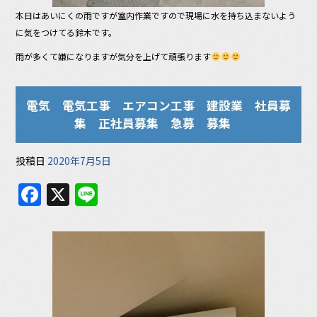
本日はあいにくの雨ですが室内作業ですので現場に水を持ち込まないよう
に気をつけてる鈴木です。
雨が多くて嫌になりますが気分を上げて頑張ります
電気 電気工事 エアコン工事 建設業 社員募
集 正社員募集 急募 募集
投稿日
2020年7月5日
F
X
Li
a
n
c
e
e
b
o