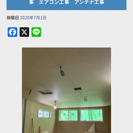
事 エアコン工事 アンテナ工事
投稿日
2020年7月1日
F
X
Li
a
n
c
e
e
b
o
o
k