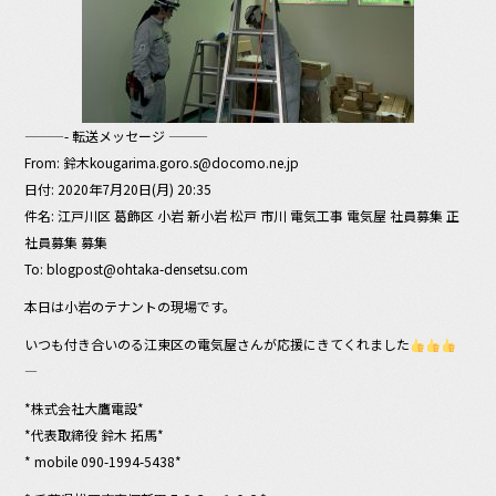
———- 転送メッセージ ———
From: 鈴木kougarima.goro.s@docomo.ne.jp
日付: 2020年7月20日(月) 20:35
件名: 江戸川区 葛飾区 小岩 新小岩 松戸 市川 電気工事 電気屋 社員募集 正
社員募集 募集
To: blogpost@ohtaka-densetsu.com
本日は小岩のテナントの現場です。
いつも付き合いのる江東区の電気屋さんが応援にきてくれました
—
*株式会社大鷹電設*
*代表取締役 鈴木 拓馬*
* mobile 090-1994-5438*