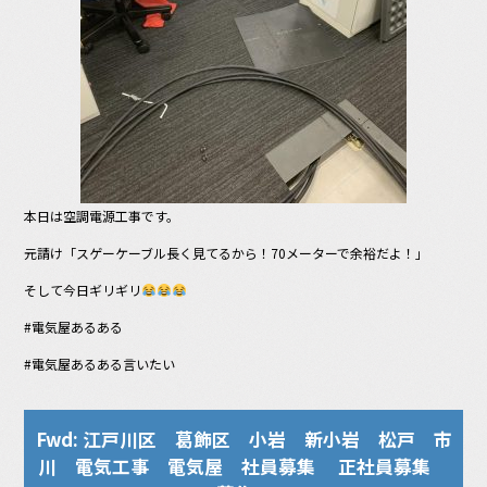
本日は空調電源工事です。
元請け「スゲーケーブル長く見てるから！70メーターで余裕だよ！」
そして今日ギリギリ
#電気屋あるある
#電気屋あるある言いたい
Fwd: 江戸川区 葛飾区 小岩 新小岩 松戸 市
川 電気工事 電気屋 社員募集 正社員募集