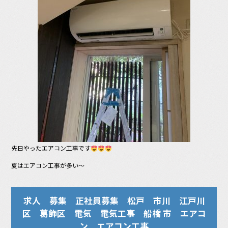
o
k
先日やったエアコン工事です
夏はエアコン工事が多い〜
求人 募集 正社員募集 松戸 市川 江戸川
区 葛飾区 電気 電気工事 船橋 市 エアコ
ン エアコン工事