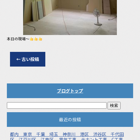
本日の現場〜
←
古い投稿
ブログトップ
最近の投稿
都内 東京 千葉 埼玉 神奈川 港区 渋谷区 千代田
区 江戸川区 江東区 電気工事 テナント工事 C工事