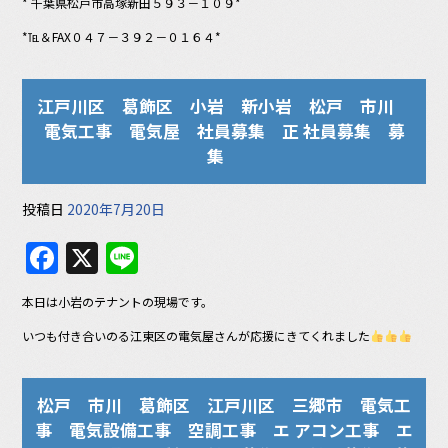
* 千葉県松戸市高塚新田５９３－１０９*
*℡＆FAX０４７－３９２－０１６４*
江戸川区 葛飾区 小岩 新小岩 松戸 市川
電気工事 電気屋 社員募集 正 社員募集 募
集
投稿日
2020年7月20日
F
X
Li
a
n
本日は小岩のテナントの現場です。
c
e
いつも付き合いのる江東区の電気屋さんが応援にきてくれました
e
b
松戸 市川 葛飾区 江戸川区 三郷市 電気工
o
事 電気設備工事 空調工事 エ アコン工事 エ