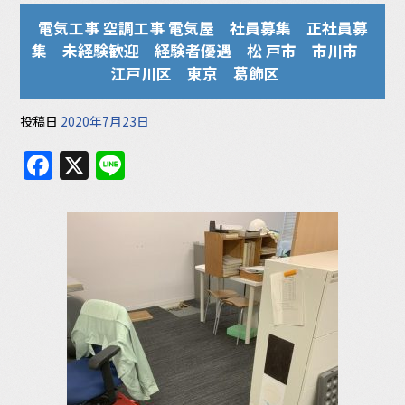
電気工事 空調工事 電気屋 社員募集 正社員募
集 未経験歓迎 経験者優遇 松 戸市 市川市
江戸川区 東京 葛飾区
投稿日
2020年7月23日
F
X
Li
a
n
c
e
e
b
o
o
k