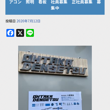
o
アコン 照明 看板 社員募集 正社員募集 募
k
集中
投稿日
2020年7月12日
F
X
Li
a
n
c
e
e
b
o
o
k