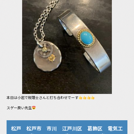
o
o
k
本日は小岩で税理士さんと打ち合わせでーす
スゲー良い先生
松戸 松戸市 市川 江戸川区 葛飾区 電気工