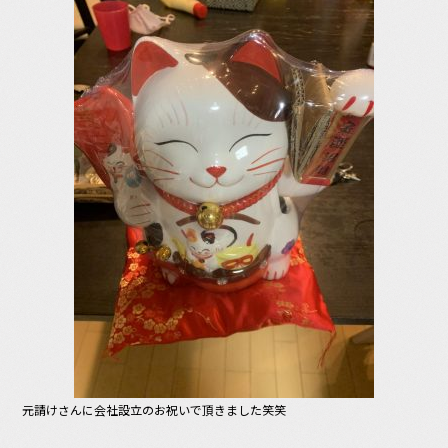
c
e
e
b
o
o
k
元請けさんに会社設立のお祝いで頂きました笑笑