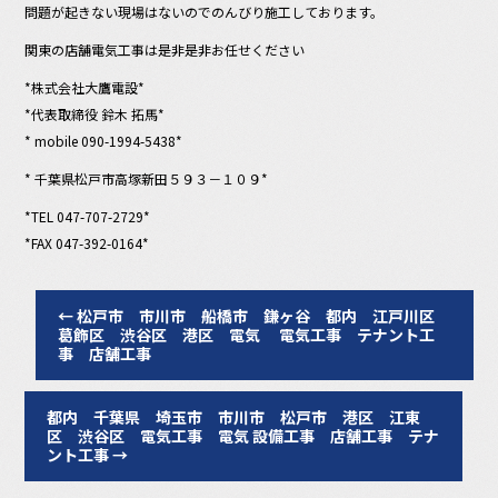
問題が起きない現場はないのでのんびり施工しております。
関東の店舗電気工事は是非是非お任せください
*株式会社大鷹電設*
*代表取締役 鈴木 拓馬*
* mobile 090-1994-5438*
* 千葉県松戸市高塚新田５９３－１０９*
*TEL 047-707-2729*
*FAX 047-392-0164*
←
松戸市 市川市 船橋市 鎌ヶ谷 都内 江戸川区
葛飾区 渋谷区 港区 電気 電気工事 テナント工
事 店舗工事
都内 千葉県 埼玉市 市川市 松戸市 港区 江東
区 渋谷区 電気工事 電気 設備工事 店舗工事 テナ
ント工事
→