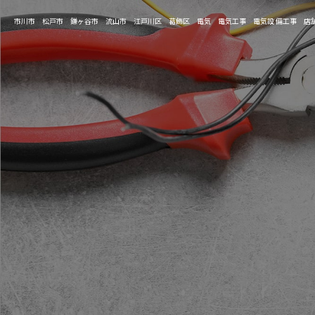
市川市 松戸市 鎌ヶ谷市 流山市 江戸川区 葛飾区 電気 電気工事 電気設 備工事 店舗