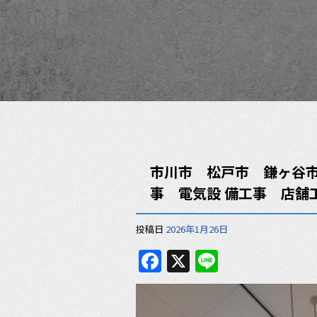
市川市 松戸市 鎌ヶ谷
事 電気設 備工事 店舗
投稿日
2026年1月26日
F
X
Li
a
n
c
e