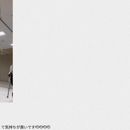
持ちが良いです🫡🫡🫡🫡