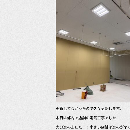
e
b
o
o
k
更新してなかったので久々更新します。
本日は都内で店舗の電気工事でした！
大分進みました！！小さい店舗は進みが早くて気